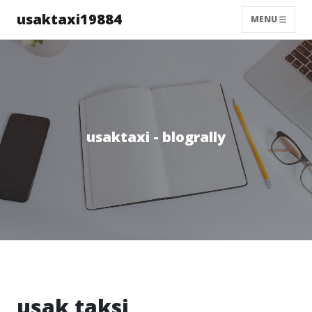
usaktaxi19884
MENU
usaktaxi - blogrally
uşak taksi